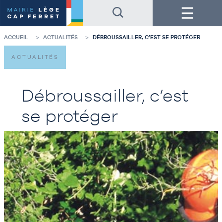
Accéder
Accéder
Menu
au
au
contenu
pied
de
de
la
page
ACCUEIL
ACTUALITÉS
DÉBROUSSAILLER, C’EST SE PROTÉGER
page
ACTUALITÉS
Débroussailler, c’est
se protéger