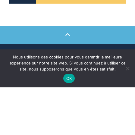
Nous utilisons des cookies pour vous garantir la meilleure
expérience sur notre site web. Si vous continuez à utiliser ce
site, nous supposerons que vous en êtes satisfait.
OK
Mairie de Lège-Cap Ferret
79 avenue de la Mairie
33950 LÈGE-Cap FERRET
Tél. 05 56 03 84 00
Nous contacter