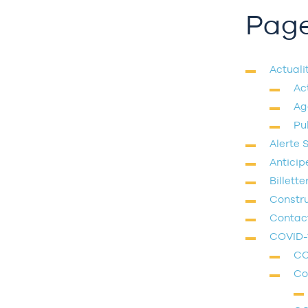
Pag
Actuali
Ac
Ag
Pu
Alerte 
Anticipe
Billette
Constru
Contac
COVID-
CO
Co