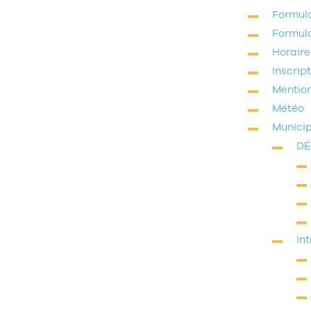
Formula
Formula
Horair
Inscrip
Mention
Météo
Municip
DÉ
In