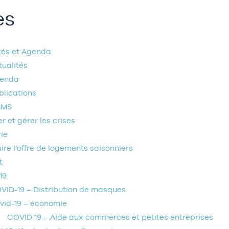
es
tés et Agenda
tualités
enda
blications
SMS
r et gérer les crises
rie
ire l’offre de logements saisonniers
t
19
VID-19 – Distribution de masques
vid-19 – économie
COVID 19 – Aide aux commerces et petites entreprises