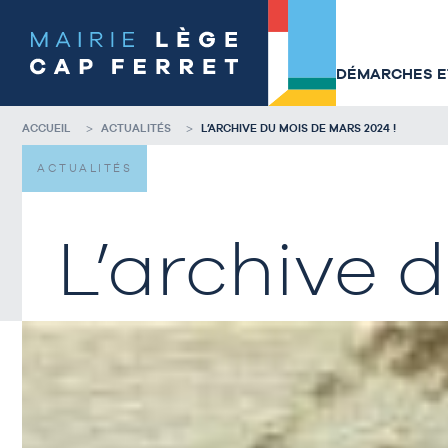
Accéder
Accéder
au
au
contenu
pied
de
de
DÉMARCHES ET
la
page
page
ACCUEIL
ACTUALITÉS
L’ARCHIVE DU MOIS DE MARS 2024 !
ACTUALITÉS
L’archive 