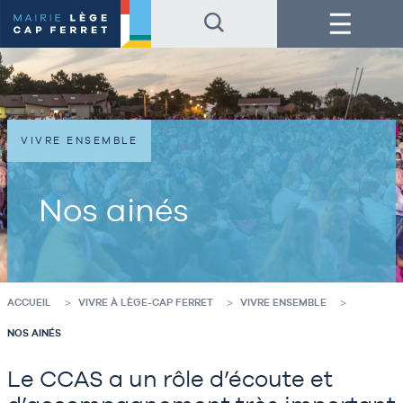
Accéder
Accéder
Menu
au
au
contenu
pied
de
de
la
page
page
VIVRE ENSEMBLE
Nos ainés
ACCUEIL
VIVRE À LÈGE-CAP FERRET
VIVRE ENSEMBLE
NOS AINÉS
Le CCAS a un rôle d’écoute et