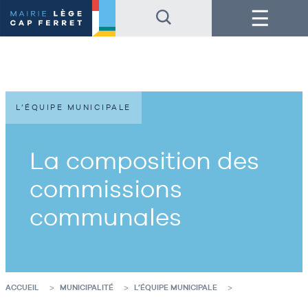
Accéder
Accéder
Menu
au
au
contenu
pied
de
de
la
page
page
L’ÉQUIPE MUNICIPALE
La composition des
commissions
communales
ACCUEIL
MUNICIPALITÉ
L’ÉQUIPE MUNICIPALE