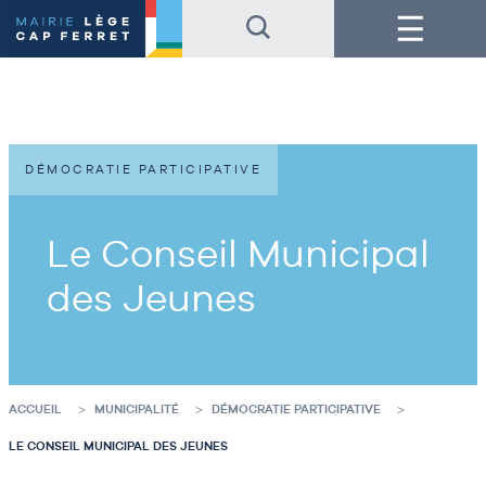
Accéder
Accéder
Menu
au
au
contenu
pied
de
de
la
page
page
DÉMOCRATIE PARTICIPATIVE
Le Conseil Municipal
des Jeunes
ACCUEIL
MUNICIPALITÉ
DÉMOCRATIE PARTICIPATIVE
LE CONSEIL MUNICIPAL DES JEUNES