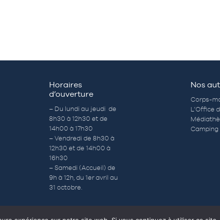
Horaires
Nos aut
d’ouverture
Corps-mo
– Du lundi au jeudi de
L’Office 
8h30 à 12h30 et de
Médiath
14h00 à 17h30
Camping 
– Vendredi de 8h30 à
12h30 et de 14h00 à
16h30
– Samedi (Accueil) de
9h à 12h, du 1er avril au
31 octobre.