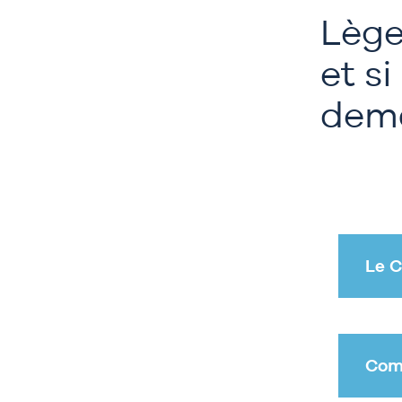
Lège
et s
dem
Le C
Comi