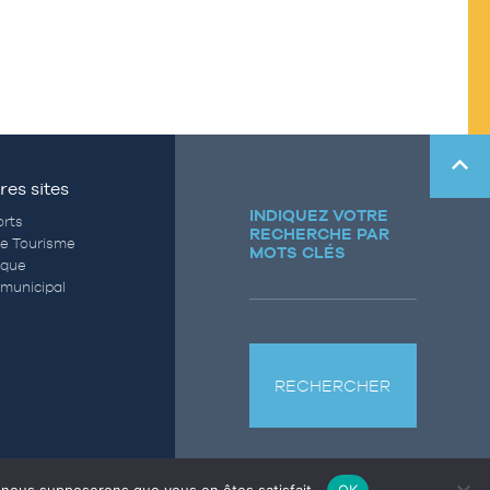
res sites
INDIQUEZ VOTRE
rts
RECHERCHE PAR
de Tourisme
MOTS CLÉS
èque
municipal
RECHERCHER