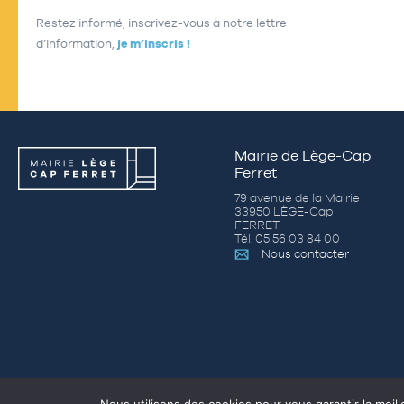
Restez informé, inscrivez-vous à notre lettre
d’information,
je m’inscris !
Mairie de Lège-Cap
Ferret
79 avenue de la Mairie
33950 LÈGE-Cap
FERRET
Tél. 05 56 03 84 00
Nous contacter