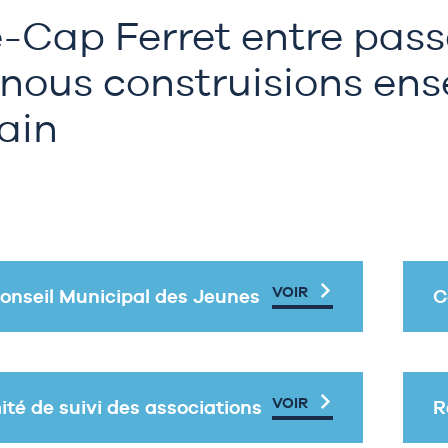
-Cap Ferret entre passé
i nous construisions ens
ain
VOIR
onseil Municipal des Jeunes
C
VOIR
té de suivi des associations
R