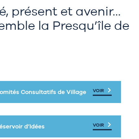
, présent et avenir…
emble la Presqu’île de
VOIR
omités Consultatifs de Village
VOIR
éservoir d’Idées