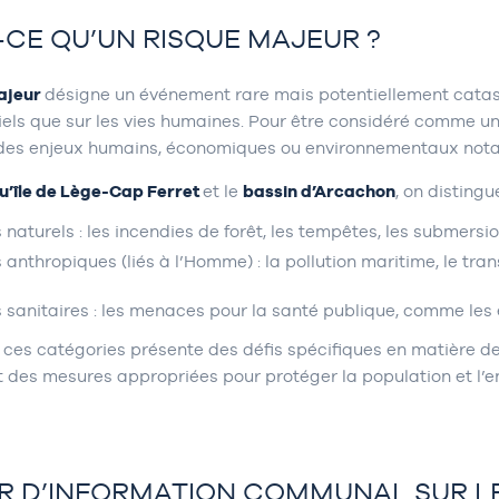
-CE QU’UN RISQUE MAJEUR ?
ajeur
désigne un événement rare mais potentiellement catastr
iels que sur les vies humaines. Pour être considéré comme u
des enjeux humains, économiques ou environnementaux nota
u’île de Lège-Cap Ferret
et le
bassin d’Arcachon
, on distingu
 naturels : les incendies de forêt, les tempêtes, les submersio
 anthropiques (liés à l’Homme) : la pollution maritime, le tr
 sanitaires : les menaces pour la santé publique, comme les
ces catégories présente des défis spécifiques en matière de
 des mesures appropriées pour protéger la population et l’
R D’INFORMATION COMMUNAL SUR LE