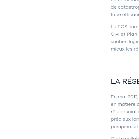
de catastrop
face effica
Le PCS comp
Civile), Pla
soutien logi
mieux les ré
LA RÉS
En mai 2012
en matière d
rôle crucial
précieux lor
pompiers e
Cette collab