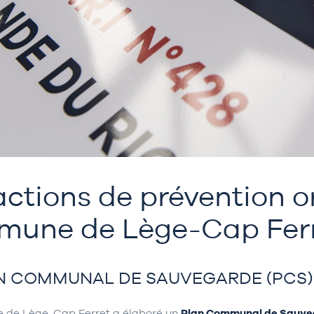
actions de prévention o
une de Lège-Cap Fer
N COMMUNAL DE SAUVEGARDE (PCS)
 de Lège-Cap Ferret a élaboré un
Plan Communal de Sauve