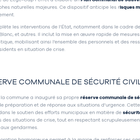
hes naturelles majeures. Ce dispositif anticipe les r
isques 
cement.
lète les interventions de l’État, notamment dans le cadre d
n Blanc, et autres. Il inclut la mise en œuvre rapide de mesure
stique, mobilisant ainsi l’ensemble des personnels et des re
sidents en situation de crise.
ERVE COMMUNALE DE SÉCURITÉ CIVIL
, la commune a inauguré sa propre
réserve communale de séc
e préparation et de réponse aux situations d’urgence. Cette 
 dans le soutien des efforts municipaux en matière de
sécurité
s des situations de crise, tout en respectant scrupuleuseme
t aux gendarmes.
oration harmonieuse permet à la mairie de renforcer ses capa