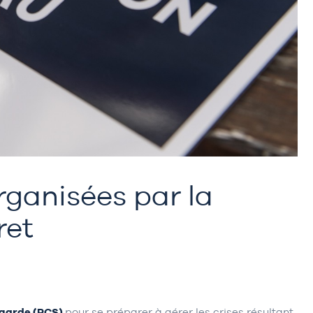
rganisées par la
ret
garde (PCS)
pour se préparer à gérer les crises résultant