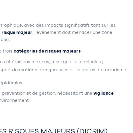
ophique, avec des impacts significatifs tant sur les
n
risque majeur
, l’événement doit menacer une zone
bles.
e trois
catégories de risques majeurs
:
ns et érosions marines, ainsi que les canicules ;
ansport de matières dangereuses et les actes de terrorisme
 épidémies.
 prévention et de gestion, nécessitant une
vigilance
environnement.
S RISQUES MAJEURS (DICRIM)