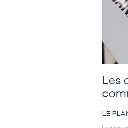
Les 
comm
LE PLA
La commune