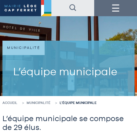
Accéder
Accéder
Menu
au
au
contenu
pied
de
de
la
page
page
MUNICIPALITÉ
L’équipe municipale
ACCUEIL
MUNICIPALITÉ
L’ÉQUIPE MUNICIPALE
L’équipe municipale se compose
de 29 élus.