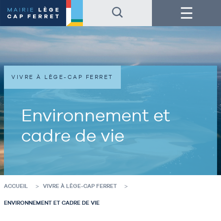
Accéder
Accéder
Menu
au
au
contenu
pied
de
de
la
page
page
VIVRE À LÈGE-CAP FERRET
Environnement et
cadre de vie
ACCUEIL
VIVRE À LÈGE-CAP FERRET
ENVIRONNEMENT ET CADRE DE VIE