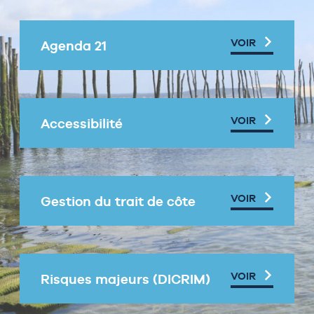
VOIR
Agenda 21
VOIR
Accessibilité
VOIR
Gestion du trait de côte
VOIR
Risques majeurs (DICRIM)