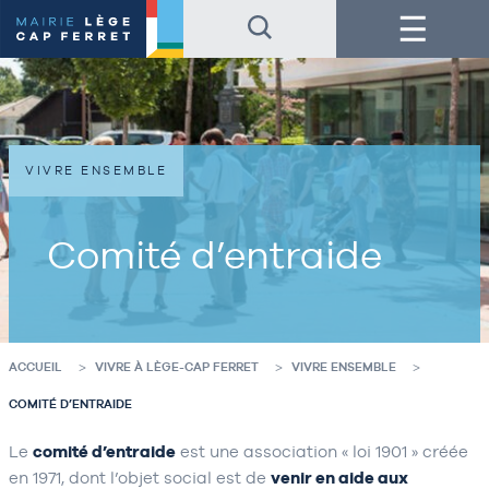
Accéder
Accéder
Menu
au
au
contenu
pied
de
de
la
page
page
VIVRE ENSEMBLE
Comité d’entraide
ACCUEIL
VIVRE À LÈGE-CAP FERRET
VIVRE ENSEMBLE
COMITÉ D’ENTRAIDE
Le
comité d’entraide
est une association « loi 1901 » créée
en 1971, dont l’objet social est de
venir en aide aux