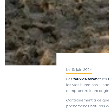
Le 13 juin 2024
Les
feux de forêt
et les
les vies humaines. Cha
comprendre leurs origin
Contrairement à ce que l
phénomènes naturels com