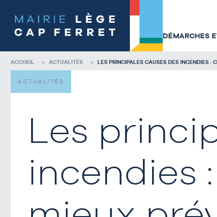
Accéder
Accéder
au
au
contenu
pied
de
de
DÉMARCHES ET
la
page
page
ACCUEIL
ACTUALITÉS
LES PRINCIPALES CAUSES DES INCENDIES :
ACTUALITÉS
Les princi
incendies 
mieux prév