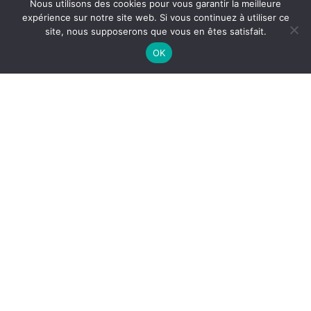
Nous utilisons des cookies pour vous garantir la meilleure
79 avenue de la Mairie
expérience sur notre site web. Si vous continuez à utiliser ce
33950 LÈGE-Cap FERRET
site, nous supposerons que vous en êtes satisfait.
Tél. 05 56 03 84 00
Nous contacter
OK
Horaires d’ouverture
– Du lundi au jeudi de 8h30 à 12h30 et de 14h00 à 17h30
– Vendredi de 8h30 à 12h30 et de 14h00 à 16h30
– Samedi (Accueil) de 9h à 12h, du 1er avril au 31 octobre.
Nos autres sites
Corps-morts
L’Office de Tourisme
Médiathèque
Camping municipal
INDIQUEZ VOTRE RECHERCHE PAR MOTS CLÉS