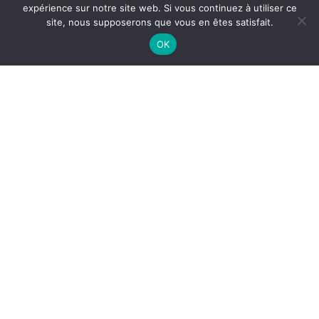
expérience sur notre site web. Si vous continuez à utiliser ce
site, nous supposerons que vous en êtes satisfait.
OK
Mairie de Lège-Cap Ferret
79 avenue de la Mairie
33950 LÈGE-Cap FERRET
Tél. 05 56 03 84 00
Nous contacter
Horaires d’ouverture