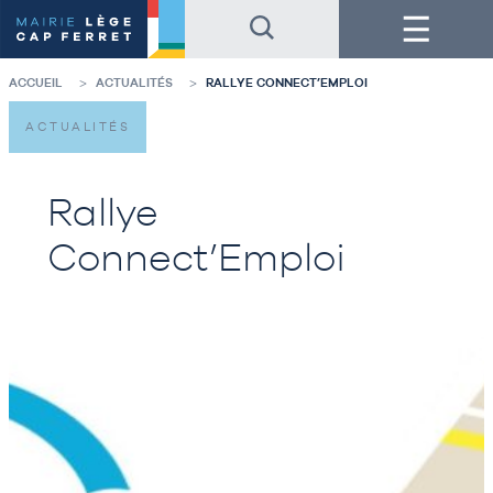
Accéder
Accéder
Menu
au
au
contenu
pied
de
de
la
page
ACCUEIL
ACTUALITÉS
RALLYE CONNECT’EMPLOI
page
ACTUALITÉS
Rallye
Connect’Emploi