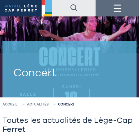
Accéder
Accéder
Menu
au
au
contenu
pied
de
de
la
page
page
Concert
ACCUEIL
ACTUALITÉS
CONCERT
Toutes les actualités de Lège-Cap
Ferret