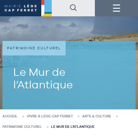
Accéder
Accéder
Menu
au
au
contenu
pied
de
de
la
page
page
PATRIMOINE CULTUREL
Le Mur de
l’Atlantique
ACCUEIL
VIVRE À LÈGE-CAP FERRET
ARTS & CULTURE
PATRIMOINE CULTUREL
LE MUR DE L’ATLANTIQUE