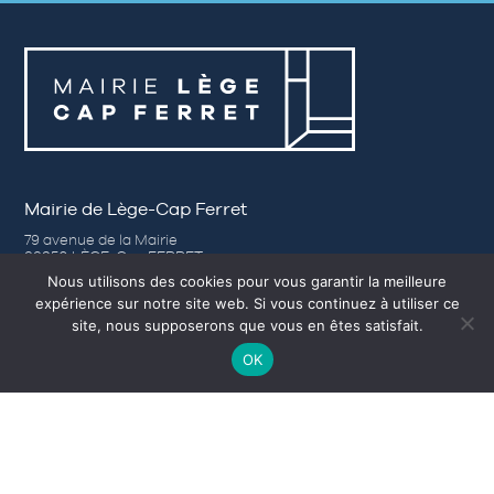
Mairie de Lège-Cap Ferret
79 avenue de la Mairie
33950 LÈGE-Cap FERRET
Tél. 05 56 03 84 00
Nous utilisons des cookies pour vous garantir la meilleure
Nous contacter
expérience sur notre site web. Si vous continuez à utiliser ce
site, nous supposerons que vous en êtes satisfait.
Horaires d’ouverture
OK
– Du lundi au jeudi de 8h30 à 12h30 et de 14h00 à 17h30
– Vendredi de 8h30 à 12h30 et de 14h00 à 16h30
– Samedi (Accueil) de 9h à 12h, du 1er avril au 31 octobre.