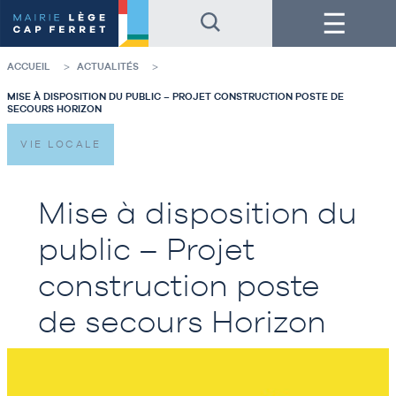
Accéder
Accéder
Menu
au
au
contenu
pied
de
de
la
page
ACCUEIL
ACTUALITÉS
page
MISE À DISPOSITION DU PUBLIC – PROJET CONSTRUCTION POSTE DE
SECOURS HORIZON
VIE LOCALE
Mise à disposition du
public – Projet
construction poste
de secours Horizon