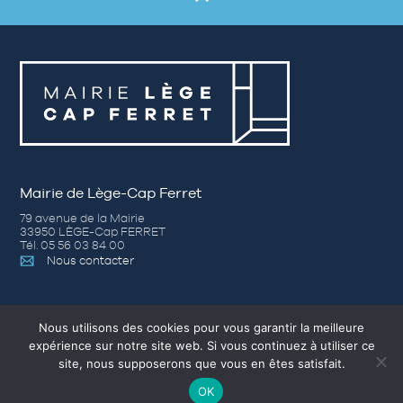
Mairie de Lège-Cap Ferret
79 avenue de la Mairie
33950 LÈGE-Cap FERRET
Tél. 05 56 03 84 00
Nous contacter
Horaires d’ouverture
Nous utilisons des cookies pour vous garantir la meilleure
– Du lundi au jeudi de 8h30 à 12h30 et de 14h00 à 17h30
expérience sur notre site web. Si vous continuez à utiliser ce
– Vendredi de 8h30 à 12h30 et de 14h00 à 16h30
site, nous supposerons que vous en êtes satisfait.
– Samedi (Accueil) de 9h à 12h, du 1er avril au 31 octobre.
OK