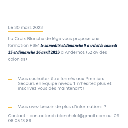
Le 30 mars 2023
La Croix Blanche de lège vous propose une
formation PSE1
𝒍𝒆 𝒔𝒂𝒎𝒆𝒅𝒊 𝟖 𝒆𝒕 𝒅𝒊𝒎𝒂𝒏𝒄𝒉𝒆 𝟗 𝒂𝒗𝒓𝒊𝒍 𝒆𝒕 𝒍𝒆 𝒔𝒂𝒎𝒆𝒅𝒊
𝟏𝟓 𝒆𝒕 𝒅𝒊𝒎𝒂𝒏𝒄𝒉𝒆 𝟏𝟔 𝒂𝒗𝒓𝒊𝒍 𝟐𝟎𝟐𝟑
à Andernos (52 av des
colonies)
Vous souhaitez être formés aux Premiers
Secours en Équipe niveau 1 n’hésitez plus et
inscrivez vous dès maintenant !
Vous avez besoin de plus d’informations ?
Contact : contactcroixblanchelcf@gmail.com ou 06
08 05 13 86