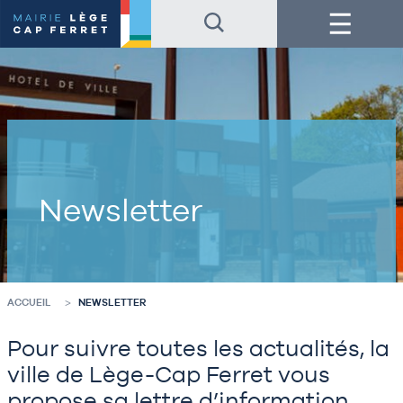
Accéder
Accéder
Menu
au
au
contenu
pied
de
de
la
page
page
Newsletter
ACCUEIL
NEWSLETTER
Pour suivre toutes les actualités, la
ville de Lège-Cap Ferret vous
propose sa lettre d’information