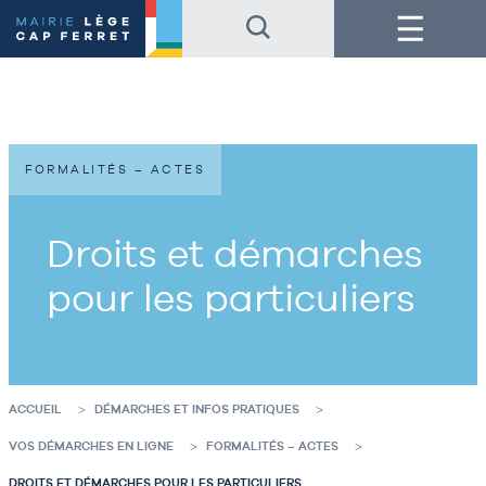
Accéder
Accéder
Menu
au
au
contenu
pied
de
de
la
page
page
FORMALITÉS – ACTES
Droits et démarches
pour les particuliers
ACCUEIL
DÉMARCHES ET INFOS PRATIQUES
VOS DÉMARCHES EN LIGNE
FORMALITÉS – ACTES
DROITS ET DÉMARCHES POUR LES PARTICULIERS