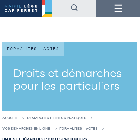
Accéder
Accéder
Menu
au
au
contenu
pied
de
de
la
page
page
FORMALITÉS – ACTES
Droits et démarches
pour les particuliers
ACCUEIL
DÉMARCHES ET INFOS PRATIQUES
VOS DÉMARCHES EN LIGNE
FORMALITÉS – ACTES
DROITS ET DÉMARCHES POUR LES PARTICULIERS