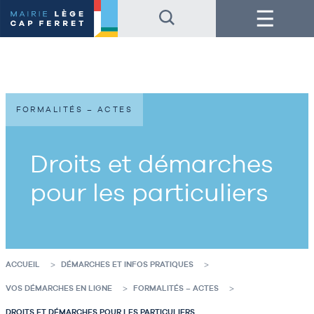
Accéder
Accéder
Menu
au
au
contenu
pied
de
de
la
page
page
FORMALITÉS – ACTES
Droits et démarches
pour les particuliers
ACCUEIL
DÉMARCHES ET INFOS PRATIQUES
VOS DÉMARCHES EN LIGNE
FORMALITÉS – ACTES
DROITS ET DÉMARCHES POUR LES PARTICULIERS