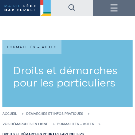
Accéder
Accéder
Menu
au
au
contenu
pied
de
de
la
page
page
FORMALITÉS – ACTES
Droits et démarches
pour les particuliers
ACCUEIL
DÉMARCHES ET INFOS PRATIQUES
VOS DÉMARCHES EN LIGNE
FORMALITÉS – ACTES
DROITS ET DÉMARCHES POUR LES PARTICULIERS