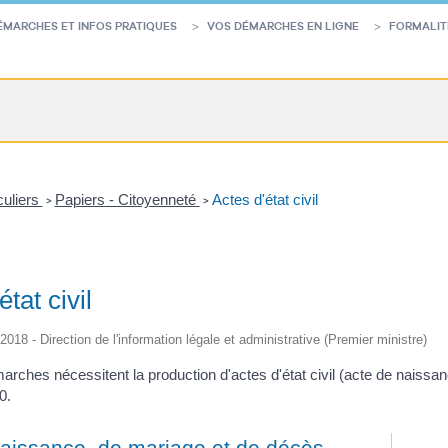
ÉMARCHES ET INFOS PRATIQUES
VOS DÉMARCHES EN LIGNE
FORMALIT
culiers
Papiers - Citoyenneté
Actes d'état civil
>
>
état civil
/2018 - Direction de l'information légale et administrative (Premier ministre)
rches nécessitent la production d'actes d'état civil (acte de naissanc
0.
naissance, de mariage et de décès