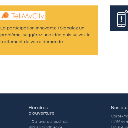
La participation innovante ! Signalez un
problème, suggérez une idée puis suivez le
traitement de votre demande.
Horaires
Nos aut
d’ouverture
Corps-mo
– Du lundi au jeudi de
L’Office 
8h30 à 12h30 et de
Médiath