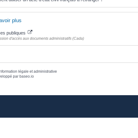
avoir plus
ves publiques
ion d'accès aux documents administratifs (Cada)
information légale et administrative
eloppé par
baseo.io