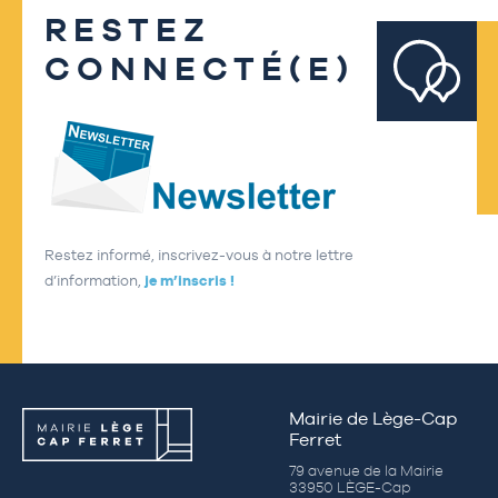
RESTEZ
CONNECTÉ(E)
Restez informé, inscrivez-vous à notre lettre
d’information,
je m’inscris !
Mairie de Lège-Cap
Ferret
79 avenue de la Mairie
33950 LÈGE-Cap