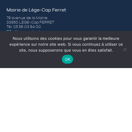
Mairie de Lège-Cap Ferret
79 avenue de la Mairie
33950 LÈGE-Cap FERRET
Tél. 05 56 03 84 00
Nous contacter
Nous utilisons des cookies pour vous garantir la meilleure
expérience sur notre site web. Si vous continuez à utiliser ce
Horaires d’ouverture
site, nous supposerons que vous en êtes satisfait.
– Du lundi au jeudi de 8h30 à 12h30 et de 14h00 à 17h30
OK
– Vendredi de 8h30 à 12h30 et de 14h00 à 16h30
– Samedi (Accueil) de 9h à 12h, du 1er avril au 31 octobre.
Nos autres sites
Corps-morts
L’Office de Tourisme
Médiathèque
Camping municipal