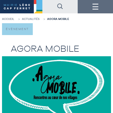
Accéder
Accéder
Menu
au
au
contenu
pied
de
de
la
page
ACCUEIL
ACTUALITÉS
AGORA MOBILE
page
ÉVÈNEMENT
AGORA MOBILE