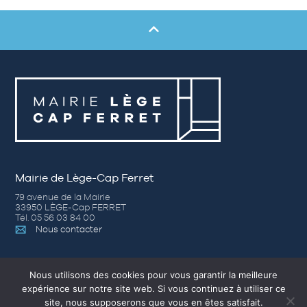
Mairie de Lège-Cap Ferret
79 avenue de la Mairie
33950 LÈGE-Cap FERRET
Tél. 05 56 03 84 00
Nous contacter
Horaires d’ouverture
Nous utilisons des cookies pour vous garantir la meilleure
expérience sur notre site web. Si vous continuez à utiliser ce
– Du lundi au jeudi de 8h30 à 12h30 et de 14h00 à 17h30
site, nous supposerons que vous en êtes satisfait.
– Vendredi de 8h30 à 12h30 et de 14h00 à 16h30