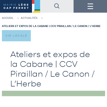
Accéder
Accéder
Menu
au
au
contenu
pied
de
de
la
page
ACCUEIL
ACTUALITÉS
page
ATELIERS ET EXPOS DE LA CABANE | CCV PIRAILLAN / LE CANON / L’HERBE
VIE LOCALE
Ateliers et expos de
la Cabane | CCV
Piraillan / Le Canon /
L’Herbe