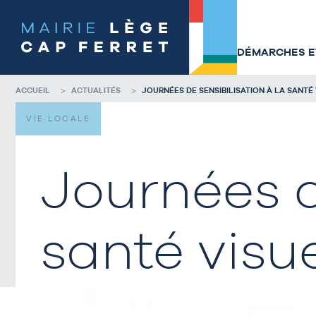
Accéder
Accéder
au
au
contenu
pied
de
de
DÉMARCHES ET
la
page
page
ACCUEIL
ACTUALITÉS
JOURNÉES DE SENSIBILISATION À LA SANTÉ
VIE LOCALE
Journées d
santé visue