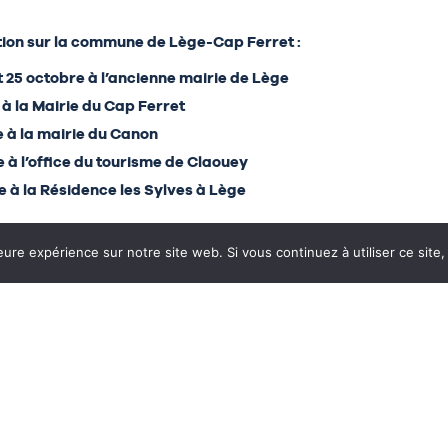
tion sur la commune de Lège-Cap Ferret :
 et 25 octobre à l’ancienne mairie de Lège
à la Mairie du Cap Ferret
e à la mairie du Canon
 à l’office du tourisme de Claouey
e à la Résidence les Sylves à Lège
eure expérience sur notre site web. Si vous continuez à utiliser ce sit
 site qui vous convient, inscrivez-vous auprès du CCAS de Lèg
-55 – PASS SANITAIRE OBLIGATOIRE