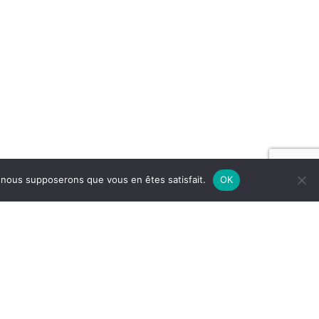
e, nous supposerons que vous en êtes satisfait.
OK
e