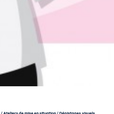
 /
Ateliers de mise en situation /
Dépistages
visuels