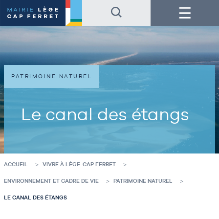
Accéder
Accéder
Menu
au
au
contenu
pied
de
de
la
page
page
PATRIMOINE NATUREL
Le canal des étangs
ACCUEIL
VIVRE À LÈGE-CAP FERRET
ENVIRONNEMENT ET CADRE DE VIE
PATRIMOINE NATUREL
LE CANAL DES ÉTANGS