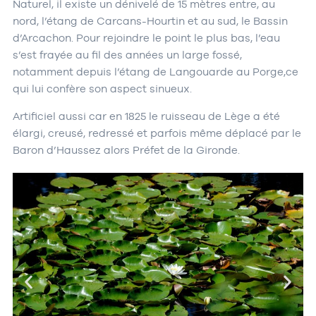
Naturel, il existe un dénivelé de 1­5 mètres entre, au
nord, l’étang de Carcans-Hourtin et au sud, le Bassin
d’Arcachon. Pour rejoindre le point le plus bas, l’eau
s’est frayée au fil des années un large fossé,
notamment depuis l’étang de Langouarde au Porge,ce
qui lui confère son aspect sinueux.
Artificiel aussi car en 1825 le ruisseau de Lège a été
élargi, creusé, redressé et parfois même déplacé par le
Baron d’Haussez alors Préfet de la Gironde.