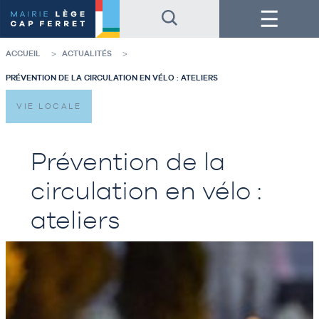
Accéder
Accéder
Menu
au
au
contenu
pied
de
de
la
page
ACCUEIL
ACTUALITÉS
page
PRÉVENTION DE LA CIRCULATION EN VÉLO : ATELIERS
VIE LOCALE
Prévention de la
circulation en vélo :
ateliers