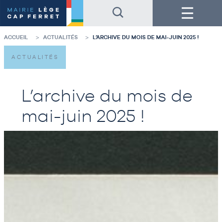
Accéder
Accéder
Menu
au
au
contenu
pied
de
de
la
page
ACCUEIL
ACTUALITÉS
L’ARCHIVE DU MOIS DE MAI-JUIN 2025 !
page
ACTUALITÉS
L’archive du mois de
mai-juin 2025 !