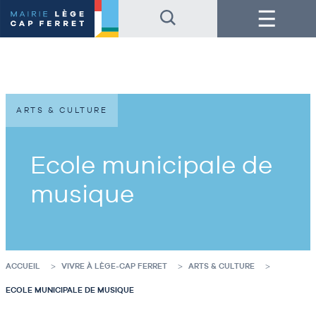
Accéder
Accéder
Menu
au
au
contenu
pied
de
de
la
page
page
ARTS & CULTURE
Ecole municipale de
musique
ACCUEIL
VIVRE À LÈGE-CAP FERRET
ARTS & CULTURE
ECOLE MUNICIPALE DE MUSIQUE