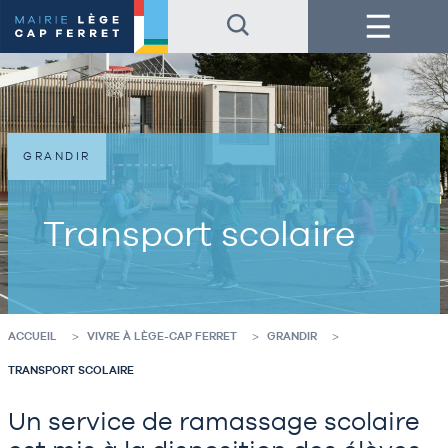
Accéder
Accéder
Menu
au
au
contenu
pied
de
de
la
page
page
GRANDIR
Transport scolaire
ACCUEIL
VIVRE À LÈGE-CAP FERRET
GRANDIR
TRANSPORT SCOLAIRE
Un service de ramassage scolaire