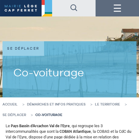
Accéder
Accéder
Menu
au
au
contenu
pied
de
de
la
page
page
SE DÉPLACER
Co-voiturage
ACCUEIL
DÉMARCHES ET INFOS PRATIQUES
LE TERRITOIRE
SE DÉPLACER
CO-VOITURAGE
Le
, qui regroupe les 3
Pays Bassin d’Arcachon Val de l’Eyre
intercommunalités que sont la
, la COBAS et la CdC du
COBAN Atlantique
Val de l’Eyre, dispose d’une page dédiée à la mise en relation des