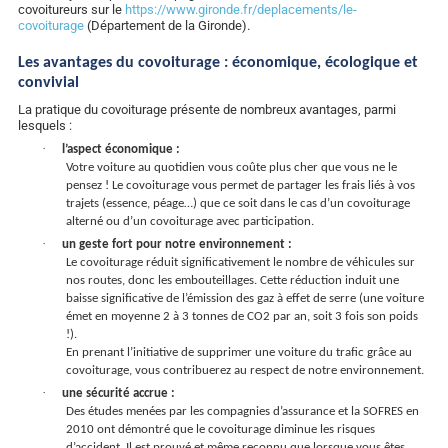
covoitureurs sur le
https://www.gironde.fr/deplacements/le-
covoiturage
(Département de la Gironde).
Les avantages du covoiturage : économique, écologique et
convivial
La pratique du covoiturage présente de nombreux avantages, parmi
lesquels :
·
l’aspect économique :
Votre voiture au quotidien vous coûte plus cher que vous ne le
pensez ! Le covoiturage vous permet de partager les frais liés à vos
trajets (essence, péage…) que ce soit dans le cas d’un covoiturage
alterné ou d’un covoiturage avec participation.
·
un geste fort pour notre environnement :
Le covoiturage réduit significativement le nombre de véhicules sur
nos routes, donc les embouteillages. Cette réduction induit une
baisse significative de l’émission des gaz à effet de serre (une voiture
émet en moyenne 2 à 3 tonnes de CO2 par an, soit 3 fois son poids
!).
En prenant l’initiative de supprimer une voiture du trafic grâce au
covoiturage, vous contribuerez au respect de notre environnement.
·
une sécurité accrue :
Des études menées par les compagnies d’assurance et la SOFRES en
2010 ont démontré que le covoiturage diminue les risques
d’accident. Il est prouvé et même reconnu que lorsque vous êtes