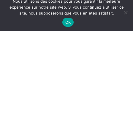
Nous utilisons des cookies pour vous garantir la meilleure
79 avenue de la Mairie
expérience sur notre site web. Si vous continuez à utiliser ce
33950 LÈGE-Cap FERRET
site, nous supposerons que vous en êtes satisfait.
Tél. 05 56 03 84 00
Nous contacter
OK
Horaires d’ouverture
– Du lundi au jeudi de 8h30 à 12h30 et de 14h00 à 17h30
– Vendredi de 8h30 à 12h30 et de 14h00 à 16h30
– Samedi (Accueil) de 9h à 12h, du 1er avril au 31 octobre.
Nos autres sites
Corps-morts
L’Office de Tourisme
Médiathèque
Camping municipal
INDIQUEZ VOTRE RECHERCHE PAR MOTS CLÉS