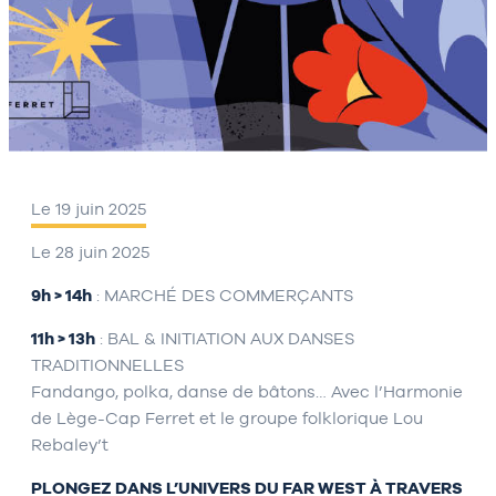
Le 19 juin 2025
Le 28 juin 2025
9h > 14h
: MARCHÉ DES COMMERÇANTS
11h > 13h
: BAL & INITIATION AUX DANSES
TRADITIONNELLES
Fandango, polka, danse de bâtons… Avec l’Harmonie
de Lège-Cap Ferret et le groupe folklorique Lou
Rebaley’t
PLONGEZ DANS L’UNIVERS DU FAR WEST À TRAVERS