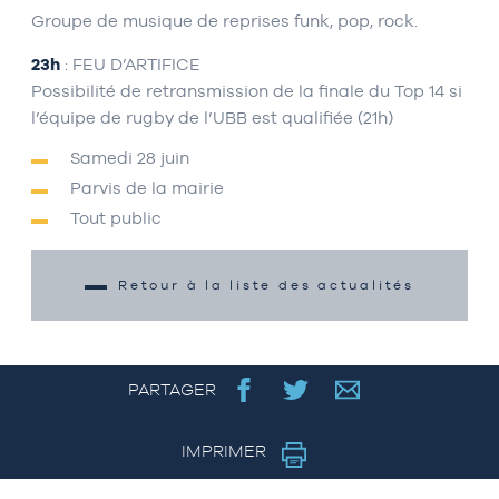
Groupe de musique de reprises funk, pop, rock.
23h
: FEU D’ARTIFICE
Possibilité de retransmission de la finale du Top 14 si
l’équipe de rugby de l’UBB est qualifiée (21h)
Samedi 28 juin
Parvis de la mairie
Tout public
Retour à la liste des actualités
PARTAGER
IMPRIMER