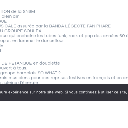
ITION de la SNSM
 plein air
IQUE
MUSICALE assurée par la BANDA LÉGEOTE FAN PHARE
 DU GROUPE SOULEX
ique qui enchaîne les tubes funk, rock et pop des années 60 
top et enflammer le dancefloor.
CE
T
 DE PÉTANQUE en doublette
uvert à tous.
u groupe bordelais SO WHAT ?
ois musiciens pour des reprises festives en français et en a
t pleine d’énergie
eure expérience sur notre site web. Si vous continuez à utiliser ce sit
lage du Canon