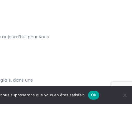
à aujourd’hui pour vous
nglais, dans une
e, nous supposerons que vous en êtes satisfait.
OK