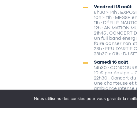
Vendredi 15 août
8h30 > 14h : EXPOS
10h > 11h : MESSE en
11h : DÉFILÉ NAUT
12h : ANIMATION 
21h45 : CONCERT
Un full band énerg
faire danser non-s
23h : FEU D’ARTIFI
23h30 > 01h : DJ SE
Samedi 16 août
14h30 : CONCOURS
10 € par équipe – O
22h30 : Concert d
Une chanteuse et tr
ambiance intense e
Dimanche 17 août
Nous utilisons des cookies pour vous garantir la meill
22h > 01h : DJ SET
Place Ubeda – Vil
Tout public