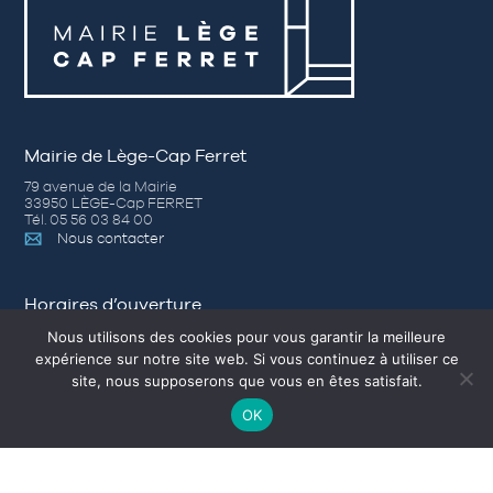
Mairie de Lège-Cap Ferret
79 avenue de la Mairie
33950 LÈGE-Cap FERRET
Tél. 05 56 03 84 00
Nous contacter
Horaires d’ouverture
Nous utilisons des cookies pour vous garantir la meilleure
– Du lundi au jeudi de 8h30 à 12h30 et de 14h00 à 17h30
expérience sur notre site web. Si vous continuez à utiliser ce
– Vendredi de 8h30 à 12h30 et de 14h00 à 16h30
site, nous supposerons que vous en êtes satisfait.
– Samedi (Accueil) de 9h à 12h, du 1er avril au 31 octobre.
OK
Nos autres sites