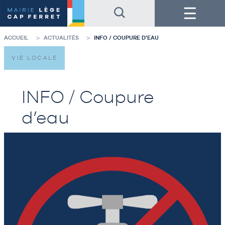
Accéder
Accéder
Menu
au
au
contenu
pied
de
de
la
page
ACCUEIL
ACTUALITÉS
INFO / COUPURE D’EAU
page
VIE LOCALE
INFO / Coupure
d’eau