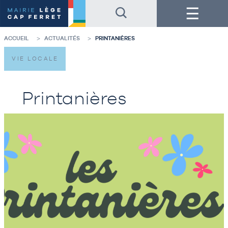
Accéder
Accéder
Menu
au
au
contenu
pied
de
de
la
page
ACCUEIL
ACTUALITÉS
PRINTANIÈRES
page
VIE LOCALE
Printanières