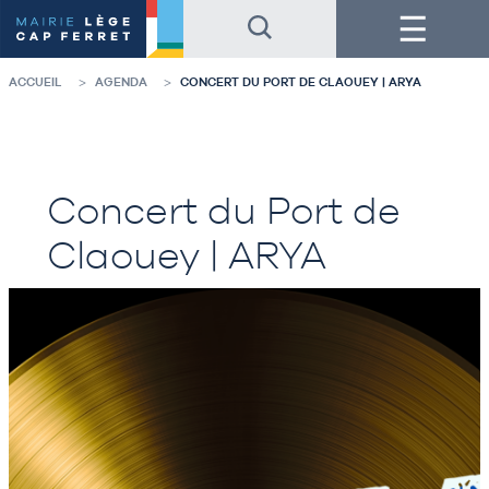
Accéder
Accéder
Menu
au
au
contenu
pied
de
de
la
page
ACCUEIL
AGENDA
CONCERT DU PORT DE CLAOUEY | ARYA
page
Concert du Port de
Claouey | ARYA