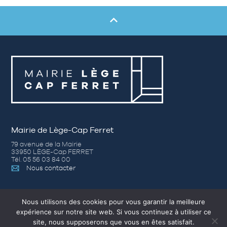
Mairie de Lège-Cap Ferret
79 avenue de la Mairie
33950 LÈGE-Cap FERRET
Tél. 05 56 03 84 00
Nous contacter
Horaires d’ouverture
Nous utilisons des cookies pour vous garantir la meilleure
expérience sur notre site web. Si vous continuez à utiliser ce
– Du lundi au jeudi de 8h30 à 12h30 et de 14h00 à 17h30
site, nous supposerons que vous en êtes satisfait.
– Vendredi de 8h30 à 12h30 et de 14h00 à 16h30