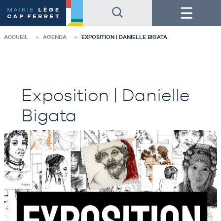
Accéder
Accéder
Menu
au
au
contenu
pied
de
de
la
page
ACCUEIL
AGENDA
EXPOSITION | DANIELLE BIGATA
page
Exposition | Danielle
Bigata