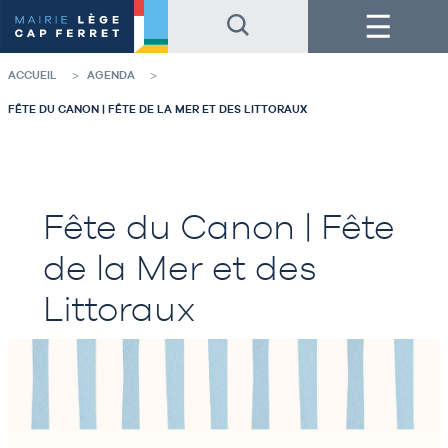
Accéder
Accéder
Menu
au
au
contenu
pied
de
de
la
page
ACCUEIL
AGENDA
page
FÊTE DU CANON | FÊTE DE LA MER ET DES LITTORAUX
Fête du Canon | Fête
de la Mer et des
Littoraux