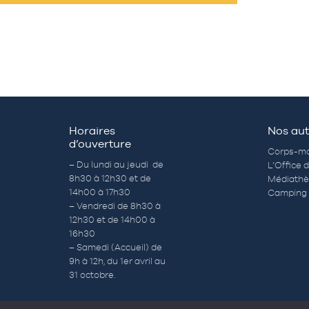
Horaires
Nos aut
d’ouverture
Corps-mo
– Du lundi au jeudi de
L’Office 
8h30 à 12h30 et de
Médiath
14h00 à 17h30
Camping 
– Vendredi de 8h30 à
12h30 et de 14h00 à
16h30
– Samedi (Accueil) de
9h à 12h, du 1er avril au
31 octobre.