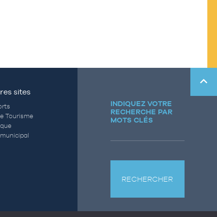
res sites
INDIQUEZ VOTRE
rts
RECHERCHE PAR
de Tourisme
MOTS CLÉS
èque
municipal
RECHERCHER