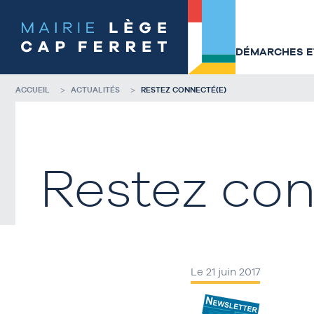
Accéder
Accéder
au
au
contenu
pied
de
de
DÉMARCHES ET
la
page
page
ACCUEIL
ACTUALITÉS
RESTEZ CONNECTÉ(E)
Restez con
Le 21 juin 2017