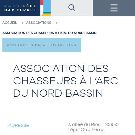
Accéder
Accéder
Menu
au
au
contenu
pied
de
de
la
page
ACCUEIL
ASSOCIATIONS
page
ASSOCIATION DES CHASSEURS À L’ARC DU NORD BASSIN
ANNUAIRE DES ASSOCIATIONS
ASSOCIATION DES
CHASSEURS À L’ARC
DU NORD BASSIN
2, allée du Riou - 33950
ADRESSE
Lège-Cap Ferret