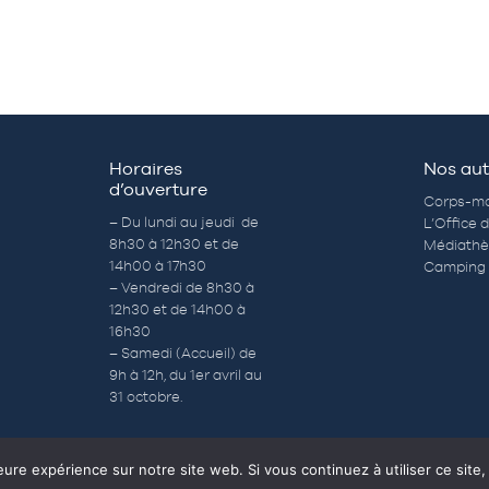
Horaires
Nos aut
d’ouverture
Corps-mo
– Du lundi au jeudi de
L’Office 
8h30 à 12h30 et de
Médiath
14h00 à 17h30
Camping 
– Vendredi de 8h30 à
12h30 et de 14h00 à
16h30
– Samedi (Accueil) de
9h à 12h, du 1er avril au
31 octobre.
eure expérience sur notre site web. Si vous continuez à utiliser ce sit