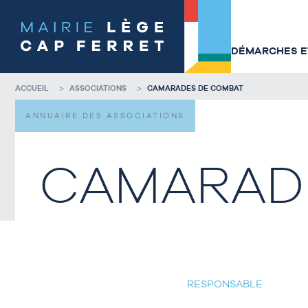
Accéder
Accéder
au
au
contenu
pied
de
de
DÉMARCHES ET
la
page
page
ACCUEIL
ASSOCIATIONS
CAMARADES DE COMBAT
ANNUAIRE DES ASSOCIATIONS
CAMARAD
RESPONSABLE