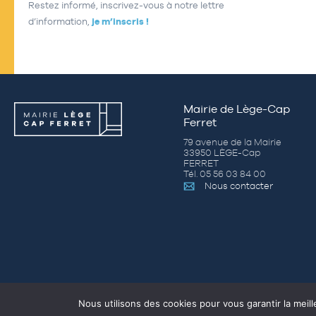
Restez informé, inscrivez-vous à notre lettre
d’information,
je m’inscris !
Mairie de Lège-Cap
Ferret
79 avenue de la Mairie
33950 LÈGE-Cap
FERRET
Tél. 05 56 03 84 00
Nous contacter
Nous utilisons des cookies pour vous garantir la meill