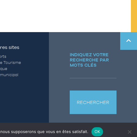
res sites
INDIQUEZ VOTRE
rts
RECHERCHE PAR
de Tourisme
MOTS CLÉS
èque
municipal
RECHERCHER
e, nous supposerons que vous en êtes satisfait.
OK