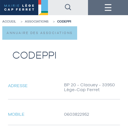
Accéder
Accéder
Menu
au
au
contenu
pied
de
de
la
page
ACCUEIL
ASSOCIATIONS
CODEPPI
page
ANNUAIRE DES ASSOCIATIONS
CODEPPI
BP 20 - Claouey - 33950
ADRESSE
Lège-Cap Ferret
MOBILE
0603822952