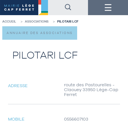
Accéder
Accéder
Menu
au
au
contenu
pied
de
de
la
page
ACCUEIL
ASSOCIATIONS
PILOTARI LCF
page
ANNUAIRE DES ASSOCIATIONS
PILOTARI LCF
route des Pastourelles -
ADRESSE
Claouey 33950 Lège-Cap
Ferret
MOBILE
0556607103