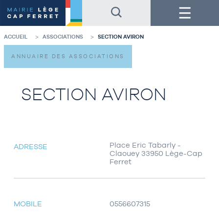
Accéder
Accéder
Menu
au
au
contenu
pied
de
de
la
page
ACCUEIL
ASSOCIATIONS
SECTION AVIRON
page
ANNUAIRE DES ASSOCIATIONS
SECTION AVIRON
Place Eric Tabarly -
ADRESSE
Claouey 33950 Lège-Cap
Ferret
MOBILE
0556607315