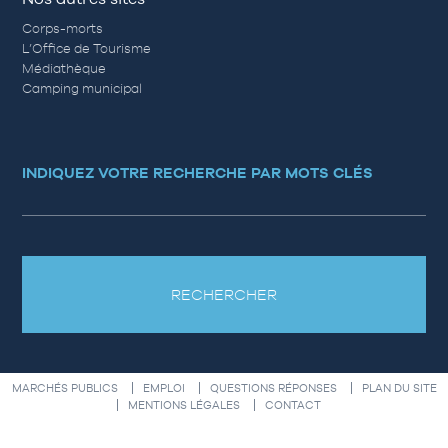
Corps-morts
L’Office de Tourisme
Médiathèque
Camping municipal
INDIQUEZ VOTRE RECHERCHE PAR MOTS CLÉS
RECHERCHER
MARCHÉS PUBLICS
EMPLOI
QUESTIONS RÉPONSES
PLAN DU SITE
MENTIONS LÉGALES
CONTACT