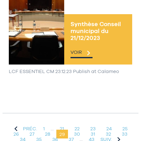
Synthèse Conseil
municipal du
21/12/2023
VOIR
LCF ESSENTIEL CM 23.12.23 Publish at Calameo
PRÉC.
1
…
21
22
23
24
25
26
27
28
29
30
31
32
33
34
35
36
37
…
43
SUIV.