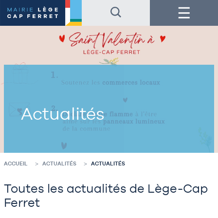
Accéder
Accéder
Menu
au
au
contenu
pied
de
de
la
page
page
Actualités
ACCUEIL
ACTUALITÉS
ACTUALITÉS
Toutes les actualités de Lège-Cap
Ferret