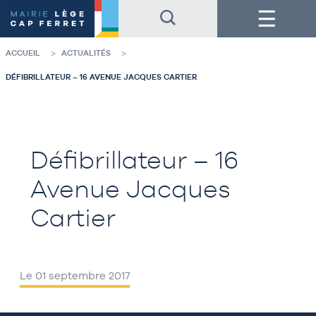
Accéder
Accéder
Menu
au
au
contenu
pied
de
de
la
page
ACCUEIL
ACTUALITÉS
page
DÉFIBRILLATEUR – 16 AVENUE JACQUES CARTIER
Défibrillateur – 16
Avenue Jacques
Cartier
Le 01 septembre 2017