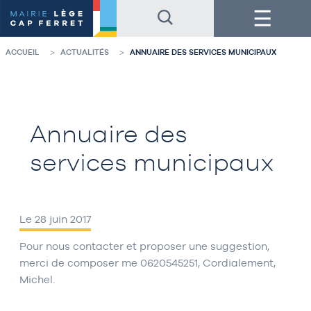
Accéder
Accéder
Menu
au
au
contenu
pied
de
de
la
page
ACCUEIL
ACTUALITÉS
ANNUAIRE DES SERVICES MUNICIPAUX
page
Annuaire des
services municipaux
Le 28 juin 2017
Pour nous contacter et proposer une suggestion,
merci de composer me 0620545251, Cordialement,
Michel.