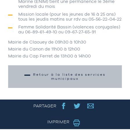
Marine (ENIM) tient une permanence le 3ème
vendredi du mois
Mission locale (pour les jeunes de 16 à 25 ans)
tous les jeudis matins sur rdv au 05-56-22-04-22
Femme Solidarité Bassin (violences conjugales)
au 06-89-61-49-10 ou 09-67-27-65-91
Mairie de Claouey de 09h30 à 10h30
Mairie du Canon de 11h00 à 12h00
Mairie du Cap Ferret de 13h00 à 14h00
Retour à la liste des services
municipaux
PARTAGER
IMPRIMER