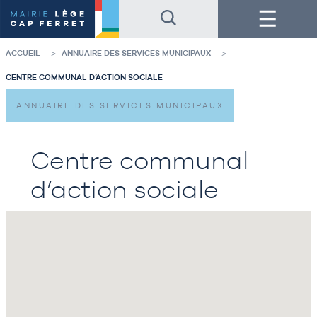
Accéder
Accéder
Menu
au
au
contenu
pied
de
de
la
page
ACCUEIL
ANNUAIRE DES SERVICES MUNICIPAUX
page
CENTRE COMMUNAL D’ACTION SOCIALE
ANNUAIRE DES SERVICES MUNICIPAUX
Centre communal
d’action sociale